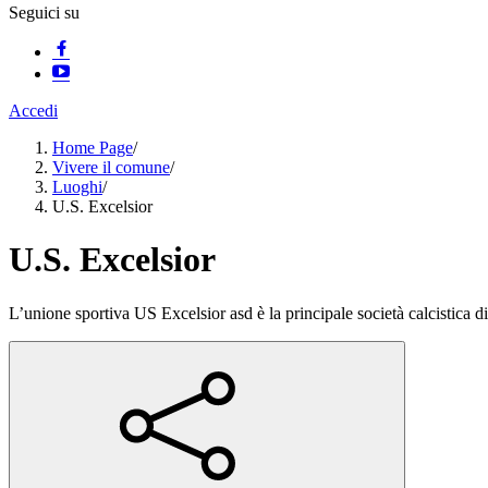
Seguici su
Accedi
Home Page
/
Vivere il comune
/
Luoghi
/
U.S. Excelsior
U.S. Excelsior
L’unione sportiva US Excelsior asd è la principale società calcistica