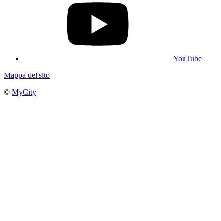
YouTube
Mappa del sito
©
MyCity