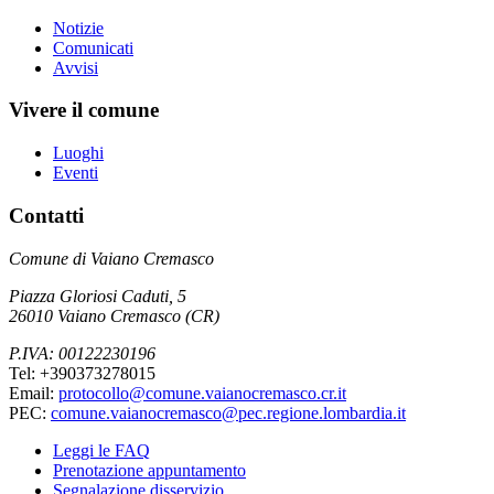
Notizie
Comunicati
Avvisi
Vivere il comune
Luoghi
Eventi
Contatti
Comune di Vaiano Cremasco
Piazza Gloriosi Caduti, 5
26010 Vaiano Cremasco (CR)
P.IVA: 00122230196
Tel: +390373278015
Email:
protocollo@comune.vaianocremasco.cr.it
PEC:
comune.vaianocremasco@pec.regione.lombardia.it
Leggi le FAQ
Prenotazione appuntamento
Segnalazione disservizio