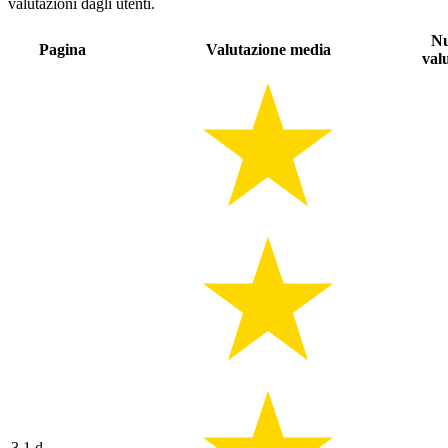
valutazioni dagli utenti.
N
Pagina
Valutazione media
val
3.1.d -