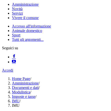
Amministrazione
Novità
Servizi
Vivere il comune
Accesso all'informazione
Animale domestico
Sport
Tutti gli argomenti...
Seguici su
Accedi
Home Page
/
Amministrazione
/
Documenti e dati
/
Modulistica
/
Imposte e tasse
/
IMU
/
IMU