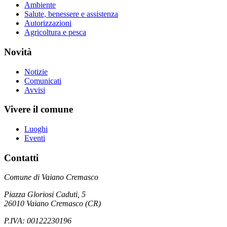
Ambiente
Salute, benessere e assistenza
Autorizzazioni
Agricoltura e pesca
Novità
Notizie
Comunicati
Avvisi
Vivere il comune
Luoghi
Eventi
Contatti
Comune di Vaiano Cremasco
Piazza Gloriosi Caduti, 5
26010 Vaiano Cremasco (CR)
P.IVA: 00122230196