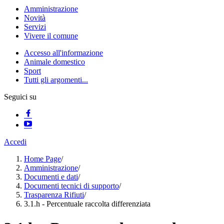
Amministrazione
Novità
Servizi
Vivere il comune
Accesso all'informazione
Animale domestico
Sport
Tutti gli argomenti...
Seguici su
Accedi
Home Page
/
Amministrazione
/
Documenti e dati
/
Documenti tecnici di supporto
/
Trasparenza Rifiuti
/
3.1.h - Percentuale raccolta differenziata