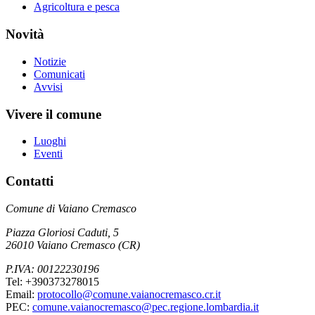
Agricoltura e pesca
Novità
Notizie
Comunicati
Avvisi
Vivere il comune
Luoghi
Eventi
Contatti
Comune di Vaiano Cremasco
Piazza Gloriosi Caduti, 5
26010 Vaiano Cremasco (CR)
P.IVA: 00122230196
Tel: +390373278015
Email:
protocollo@comune.vaianocremasco.cr.it
PEC:
comune.vaianocremasco@pec.regione.lombardia.it