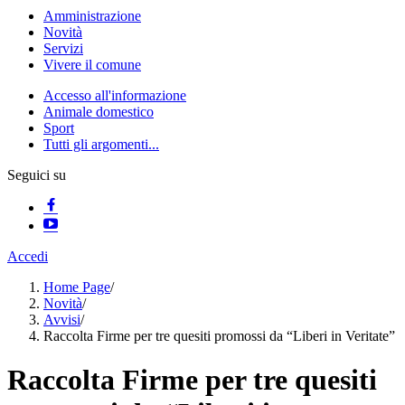
Amministrazione
Novità
Servizi
Vivere il comune
Accesso all'informazione
Animale domestico
Sport
Tutti gli argomenti...
Seguici su
Accedi
Home Page
/
Novità
/
Avvisi
/
Raccolta Firme per tre quesiti promossi da “Liberi in Veritate”
Raccolta Firme per tre quesiti