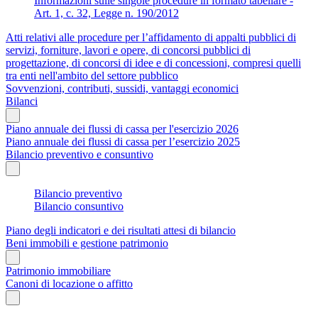
Informazioni sulle singole procedure in formato tabellare -
Art. 1, c. 32, Legge n. 190/2012
Atti relativi alle procedure per l’affidamento di appalti pubblici di
servizi, forniture, lavori e opere, di concorsi pubblici di
progettazione, di concorsi di idee e di concessioni, compresi quelli
tra enti nell'ambito del settore pubblico
Sovvenzioni, contributi, sussidi, vantaggi economici
Bilanci
Piano annuale dei flussi di cassa per l'esercizio 2026
Piano annuale dei flussi di cassa per l’esercizio 2025
Bilancio preventivo e consuntivo
Bilancio preventivo
Bilancio consuntivo
Piano degli indicatori e dei risultati attesi di bilancio
Beni immobili e gestione patrimonio
Patrimonio immobiliare
Canoni di locazione o affitto