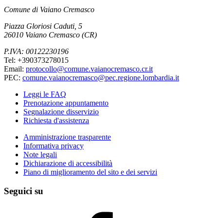
Comune di Vaiano Cremasco
Piazza Gloriosi Caduti, 5
26010 Vaiano Cremasco (CR)
P.IVA: 00122230196
Tel: +390373278015
Email:
protocollo@comune.vaianocremasco.cr.it
PEC:
comune.vaianocremasco@pec.regione.lombardia.it
Leggi le FAQ
Prenotazione appuntamento
Segnalazione disservizio
Richiesta d'assistenza
Amministrazione trasparente
Informativa privacy
Note legali
Dichiarazione di accessibilità
Piano di miglioramento del sito e dei servizi
Seguici su