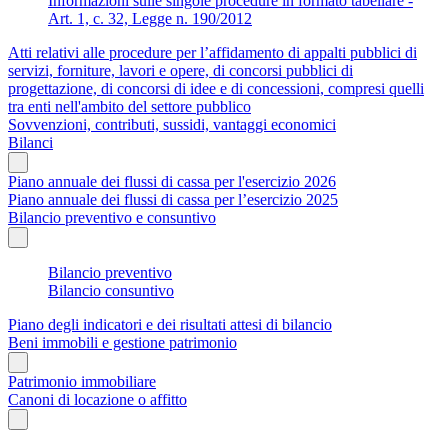
Informazioni sulle singole procedure in formato tabellare -
Art. 1, c. 32, Legge n. 190/2012
Atti relativi alle procedure per l’affidamento di appalti pubblici di
servizi, forniture, lavori e opere, di concorsi pubblici di
progettazione, di concorsi di idee e di concessioni, compresi quelli
tra enti nell'ambito del settore pubblico
Sovvenzioni, contributi, sussidi, vantaggi economici
Bilanci
Piano annuale dei flussi di cassa per l'esercizio 2026
Piano annuale dei flussi di cassa per l’esercizio 2025
Bilancio preventivo e consuntivo
Bilancio preventivo
Bilancio consuntivo
Piano degli indicatori e dei risultati attesi di bilancio
Beni immobili e gestione patrimonio
Patrimonio immobiliare
Canoni di locazione o affitto