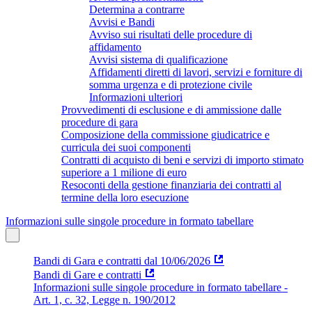
Determina a contrarre
Avvisi e Bandi
Avviso sui risultati delle procedure di
affidamento
Avvisi sistema di qualificazione
Affidamenti diretti di lavori, servizi e forniture di
somma urgenza e di protezione civile
Informazioni ulteriori
Provvedimenti di esclusione e di ammissione dalle
procedure di gara
Composizione della commissione giudicatrice e
curricula dei suoi componenti
Contratti di acquisto di beni e servizi di importo stimato
superiore a 1 milione di euro
Resoconti della gestione finanziaria dei contratti al
termine della loro esecuzione
Informazioni sulle singole procedure in formato tabellare
Bandi di Gara e contratti dal 10/06/2026
Bandi di Gare e contratti
Informazioni sulle singole procedure in formato tabellare -
Art. 1, c. 32, Legge n. 190/2012