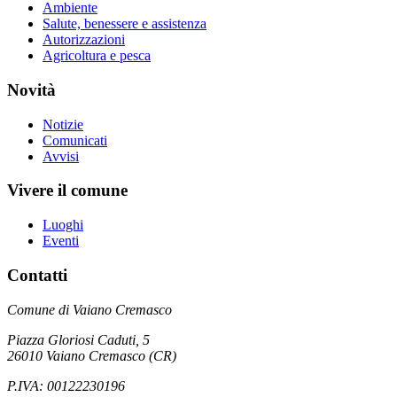
Ambiente
Salute, benessere e assistenza
Autorizzazioni
Agricoltura e pesca
Novità
Notizie
Comunicati
Avvisi
Vivere il comune
Luoghi
Eventi
Contatti
Comune di Vaiano Cremasco
Piazza Gloriosi Caduti, 5
26010 Vaiano Cremasco (CR)
P.IVA: 00122230196