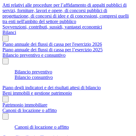
Atti relativi alle procedure per l’affidamento di appalti pubblici di
servizi, forniture, lavori e opere, di concorsi pubblici di
progettazione, di concorsi di idee e di concessioni, compresi quelli
tra enti nell'ambito del settore pubblico
Sovvenzioni, contributi, sussidi, vantaggi economici
Bilanci
Piano annuale dei flussi di cassa per l'esercizio 2026
Piano annuale dei flussi di cassa per l’esercizio 2025
Bilancio preventivo e consuntivo
Bilancio preventivo
Bilancio consuntivo
Piano degli indicatori e dei risultati attesi di bilancio
Beni immobili e gestione patrimonio
Patrimonio immobiliare
Canoni di locazione o affitto
Canoni di locazione o affitto