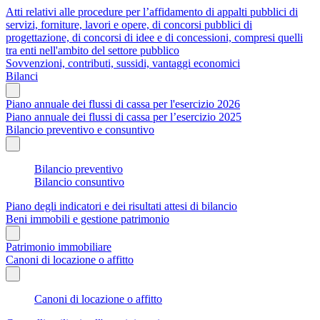
Atti relativi alle procedure per l’affidamento di appalti pubblici di
servizi, forniture, lavori e opere, di concorsi pubblici di
progettazione, di concorsi di idee e di concessioni, compresi quelli
tra enti nell'ambito del settore pubblico
Sovvenzioni, contributi, sussidi, vantaggi economici
Bilanci
Piano annuale dei flussi di cassa per l'esercizio 2026
Piano annuale dei flussi di cassa per l’esercizio 2025
Bilancio preventivo e consuntivo
Bilancio preventivo
Bilancio consuntivo
Piano degli indicatori e dei risultati attesi di bilancio
Beni immobili e gestione patrimonio
Patrimonio immobiliare
Canoni di locazione o affitto
Canoni di locazione o affitto