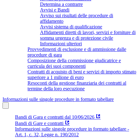
Determina a contrarre
Avvisi e Bandi
Avviso sui risultati delle procedure di
affidamento
Avvisi sistema di qualificazione
Affidamenti diretti di lavori, servizi e forniture di
somma urgenza e di protezione civile
Informazioni ulteriori
Provvedimenti di esclusione e di ammissione dalle
procedure di gara
Composizione della commissione giudicatrice e
curricula dei suoi componenti
Contratti di acquisto di beni e servizi di importo stimato
superiore a 1 milione di euro
Resoconti della gestione finanziaria dei contratti al
termine della loro esecuzione
Informazioni sulle singole procedure in formato tabellare
Bandi di Gara e contratti dal 10/06/2026
Bandi di Gare e contratti
Informazioni sulle singole procedure in formato tabellare -
Art. 1, c. 32, Legge n. 190/2012