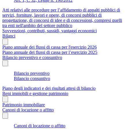
Art. 1, c. 32, Legge n. 190/2012
Atti relativi alle procedure per l’affidamento di appalti pubblici di
servizi, forniture, lavori e opere, di concorsi pubblici di
progettazione, di concorsi di idee e di concessioni, compresi quelli
tra enti nell'ambito del settore pubblico
Sovvenzioni, contributi, sussidi, vantaggi economici
Bilanci
Piano annuale dei flussi di cassa per l'esercizio 2026
Piano annuale dei flussi di cassa per l’esercizio 2025
Bilancio preventivo e consuntivo
Bilancio preventivo
Bilancio consuntivo
Piano degli indicatori e dei risultati attesi di bilancio
Beni immobili e gestione patrimonio
Patrimonio immobiliare
Canoni di locazione o affitto
Canoni di locazione o affitto