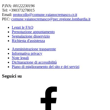
P.IVA: 00122230196
Tel: +390373278015
Email:
protocollo@comune.vaianocremasco.cr.it
PEC:
comune.vaianocremasco@pec.regione.lombardia.it
Leggi le FAQ
Prenotazione appuntamento
Segnalazione disservizio
Richiesta d'assistenza
Amministrazione trasparente
Informativa privacy
Note legali
Dichiarazione di accessibilità
Piano di miglioramento del sito e dei servizi
Seguici su