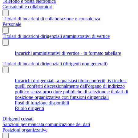
Telefono e posta elettronica
Consulenti e collaboratori
Titolari di incarichi di collaborazione o consulenza
Personale
Titolari di incarichi dirigenziali amministrativi di vertice
Incarichi amministrativi di vertice - in formato tabellare
Titolari di incarichi dirigenziali (dirigenti non generali)
Incarichi dirigenziali, a qualsiasi titolo conferiti, ivi inclusi
quelli conferiti discrezionalmente dall'organo di indirizzo
politico senza procedure pubbliche di selezione e titolari di
posizione organizzativa con funzioni dirigenziali
Posti di funzione disponibili
Ruolo dirigenti
Dirigenti cessati
Sanzioni per mancata comunicazione dei dati
Posizioni organizzative