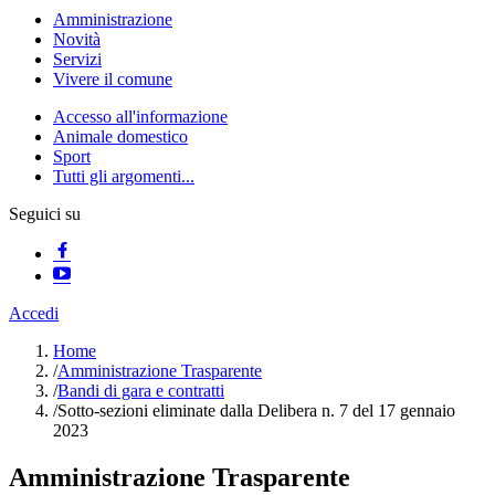
Amministrazione
Novità
Servizi
Vivere il comune
Accesso all'informazione
Animale domestico
Sport
Tutti gli argomenti...
Seguici su
Accedi
Home
/
Amministrazione Trasparente
/
Bandi di gara e contratti
/
Sotto-sezioni eliminate dalla Delibera n. 7 del 17 gennaio
2023
Amministrazione Trasparente