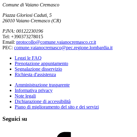
Comune di Vaiano Cremasco
Piazza Gloriosi Caduti, 5
26010 Vaiano Cremasco (CR)
P.IVA: 00122230196
Tel: +390373278015
Email:
protocollo@comune.vaianocremasco.cr.it
PEC:
comune.vaianocremasco@pec.regione.lombardia.it
Leggi le FAQ
Prenotazione appuntamento
Segnalazione disservizio
Richiesta d'assistenza
Amministrazione trasparente
Informativa privacy
Note legali
Dichiarazione di accessibilità
Piano di miglioramento del sito e dei servizi
Seguici su