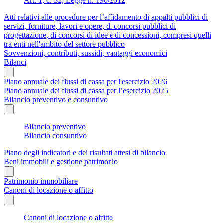
Art. 1, c. 32, Legge n. 190/2012
Atti relativi alle procedure per l’affidamento di appalti pubblici di
servizi, forniture, lavori e opere, di concorsi pubblici di
progettazione, di concorsi di idee e di concessioni, compresi quelli
tra enti nell'ambito del settore pubblico
Sovvenzioni, contributi, sussidi, vantaggi economici
Bilanci
Piano annuale dei flussi di cassa per l'esercizio 2026
Piano annuale dei flussi di cassa per l’esercizio 2025
Bilancio preventivo e consuntivo
Bilancio preventivo
Bilancio consuntivo
Piano degli indicatori e dei risultati attesi di bilancio
Beni immobili e gestione patrimonio
Patrimonio immobiliare
Canoni di locazione o affitto
Canoni di locazione o affitto