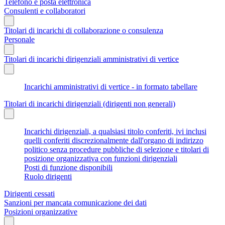
Telefono e posta elettronica
Consulenti e collaboratori
Titolari di incarichi di collaborazione o consulenza
Personale
Titolari di incarichi dirigenziali amministrativi di vertice
Incarichi amministrativi di vertice - in formato tabellare
Titolari di incarichi dirigenziali (dirigenti non generali)
Incarichi dirigenziali, a qualsiasi titolo conferiti, ivi inclusi
quelli conferiti discrezionalmente dall'organo di indirizzo
politico senza procedure pubbliche di selezione e titolari di
posizione organizzativa con funzioni dirigenziali
Posti di funzione disponibili
Ruolo dirigenti
Dirigenti cessati
Sanzioni per mancata comunicazione dei dati
Posizioni organizzative