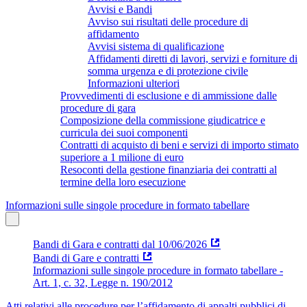
Avvisi e Bandi
Avviso sui risultati delle procedure di
affidamento
Avvisi sistema di qualificazione
Affidamenti diretti di lavori, servizi e forniture di
somma urgenza e di protezione civile
Informazioni ulteriori
Provvedimenti di esclusione e di ammissione dalle
procedure di gara
Composizione della commissione giudicatrice e
curricula dei suoi componenti
Contratti di acquisto di beni e servizi di importo stimato
superiore a 1 milione di euro
Resoconti della gestione finanziaria dei contratti al
termine della loro esecuzione
Informazioni sulle singole procedure in formato tabellare
Bandi di Gara e contratti dal 10/06/2026
Bandi di Gare e contratti
Informazioni sulle singole procedure in formato tabellare -
Art. 1, c. 32, Legge n. 190/2012
Atti relativi alle procedure per l’affidamento di appalti pubblici di