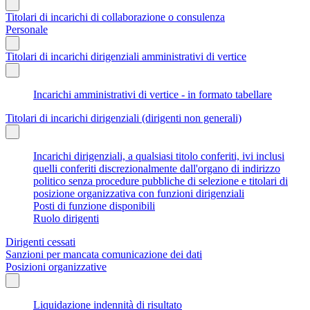
Titolari di incarichi di collaborazione o consulenza
Personale
Titolari di incarichi dirigenziali amministrativi di vertice
Incarichi amministrativi di vertice - in formato tabellare
Titolari di incarichi dirigenziali (dirigenti non generali)
Incarichi dirigenziali, a qualsiasi titolo conferiti, ivi inclusi
quelli conferiti discrezionalmente dall'organo di indirizzo
politico senza procedure pubbliche di selezione e titolari di
posizione organizzativa con funzioni dirigenziali
Posti di funzione disponibili
Ruolo dirigenti
Dirigenti cessati
Sanzioni per mancata comunicazione dei dati
Posizioni organizzative
Liquidazione indennità di risultato