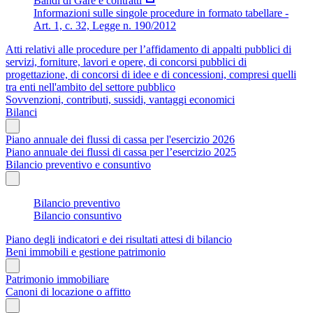
Bandi di Gare e contratti
Informazioni sulle singole procedure in formato tabellare -
Art. 1, c. 32, Legge n. 190/2012
Atti relativi alle procedure per l’affidamento di appalti pubblici di
servizi, forniture, lavori e opere, di concorsi pubblici di
progettazione, di concorsi di idee e di concessioni, compresi quelli
tra enti nell'ambito del settore pubblico
Sovvenzioni, contributi, sussidi, vantaggi economici
Bilanci
Piano annuale dei flussi di cassa per l'esercizio 2026
Piano annuale dei flussi di cassa per l’esercizio 2025
Bilancio preventivo e consuntivo
Bilancio preventivo
Bilancio consuntivo
Piano degli indicatori e dei risultati attesi di bilancio
Beni immobili e gestione patrimonio
Patrimonio immobiliare
Canoni di locazione o affitto