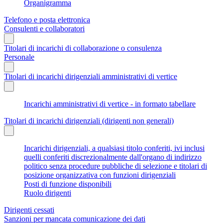
Organigramma
Telefono e posta elettronica
Consulenti e collaboratori
Titolari di incarichi di collaborazione o consulenza
Personale
Titolari di incarichi dirigenziali amministrativi di vertice
Incarichi amministrativi di vertice - in formato tabellare
Titolari di incarichi dirigenziali (dirigenti non generali)
Incarichi dirigenziali, a qualsiasi titolo conferiti, ivi inclusi
quelli conferiti discrezionalmente dall'organo di indirizzo
politico senza procedure pubbliche di selezione e titolari di
posizione organizzativa con funzioni dirigenziali
Posti di funzione disponibili
Ruolo dirigenti
Dirigenti cessati
Sanzioni per mancata comunicazione dei dati