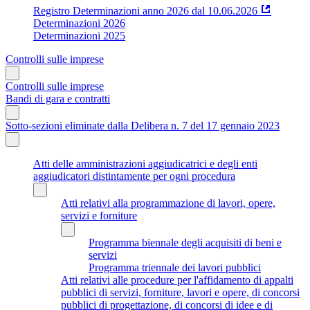
Registro Determinazioni anno 2026 dal 10.06.2026
Determinazioni 2026
Determinazioni 2025
Controlli sulle imprese
Controlli sulle imprese
Bandi di gara e contratti
Sotto-sezioni eliminate dalla Delibera n. 7 del 17 gennaio 2023
Atti delle amministrazioni aggiudicatrici e degli enti
aggiudicatori distintamente per ogni procedura
Atti relativi alla programmazione di lavori, opere,
servizi e forniture
Programma biennale degli acquisiti di beni e
servizi
Programma triennale dei lavori pubblici
Atti relativi alle procedure per l'affidamento di appalti
pubblici di servizi, forniture, lavori e opere, di concorsi
pubblici di progettazione, di concorsi di idee e di