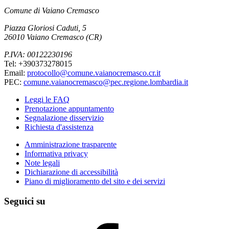
Comune di Vaiano Cremasco
Piazza Gloriosi Caduti, 5
26010 Vaiano Cremasco (CR)
P.IVA: 00122230196
Tel: +390373278015
Email:
protocollo@comune.vaianocremasco.cr.it
PEC:
comune.vaianocremasco@pec.regione.lombardia.it
Leggi le FAQ
Prenotazione appuntamento
Segnalazione disservizio
Richiesta d'assistenza
Amministrazione trasparente
Informativa privacy
Note legali
Dichiarazione di accessibilità
Piano di miglioramento del sito e dei servizi
Seguici su