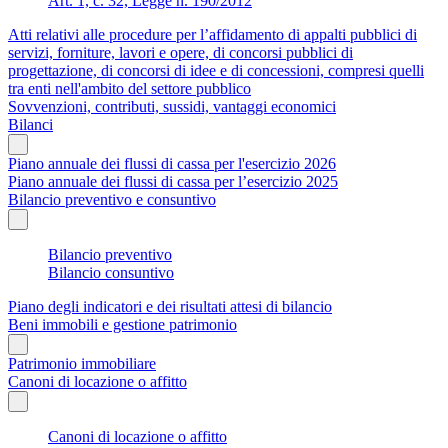
Art. 1, c. 32, Legge n. 190/2012
Atti relativi alle procedure per l’affidamento di appalti pubblici di
servizi, forniture, lavori e opere, di concorsi pubblici di
progettazione, di concorsi di idee e di concessioni, compresi quelli
tra enti nell'ambito del settore pubblico
Sovvenzioni, contributi, sussidi, vantaggi economici
Bilanci
Piano annuale dei flussi di cassa per l'esercizio 2026
Piano annuale dei flussi di cassa per l’esercizio 2025
Bilancio preventivo e consuntivo
Bilancio preventivo
Bilancio consuntivo
Piano degli indicatori e dei risultati attesi di bilancio
Beni immobili e gestione patrimonio
Patrimonio immobiliare
Canoni di locazione o affitto
Canoni di locazione o affitto