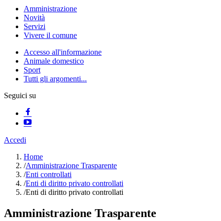
Amministrazione
Novità
Servizi
Vivere il comune
Accesso all'informazione
Animale domestico
Sport
Tutti gli argomenti...
Seguici su
Accedi
Home
/
Amministrazione Trasparente
/
Enti controllati
/
Enti di diritto privato controllati
/
Enti di diritto privato controllati
Amministrazione Trasparente