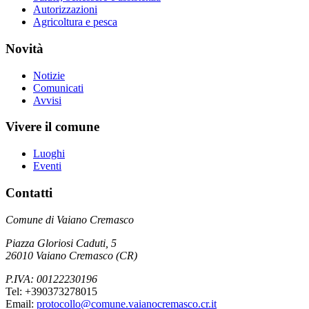
Autorizzazioni
Agricoltura e pesca
Novità
Notizie
Comunicati
Avvisi
Vivere il comune
Luoghi
Eventi
Contatti
Comune di Vaiano Cremasco
Piazza Gloriosi Caduti, 5
26010 Vaiano Cremasco (CR)
P.IVA: 00122230196
Tel: +390373278015
Email:
protocollo@comune.vaianocremasco.cr.it