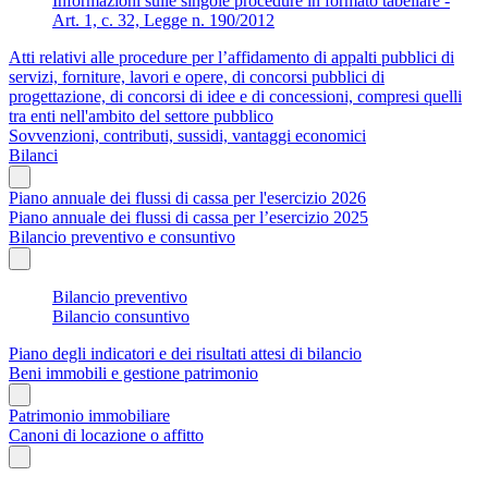
Informazioni sulle singole procedure in formato tabellare -
Art. 1, c. 32, Legge n. 190/2012
Atti relativi alle procedure per l’affidamento di appalti pubblici di
servizi, forniture, lavori e opere, di concorsi pubblici di
progettazione, di concorsi di idee e di concessioni, compresi quelli
tra enti nell'ambito del settore pubblico
Sovvenzioni, contributi, sussidi, vantaggi economici
Bilanci
Piano annuale dei flussi di cassa per l'esercizio 2026
Piano annuale dei flussi di cassa per l’esercizio 2025
Bilancio preventivo e consuntivo
Bilancio preventivo
Bilancio consuntivo
Piano degli indicatori e dei risultati attesi di bilancio
Beni immobili e gestione patrimonio
Patrimonio immobiliare
Canoni di locazione o affitto