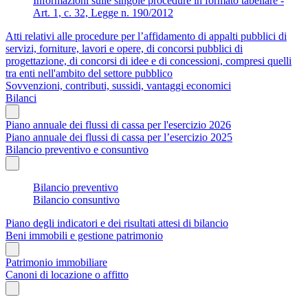
Informazioni sulle singole procedure in formato tabellare -
Art. 1, c. 32, Legge n. 190/2012
Atti relativi alle procedure per l’affidamento di appalti pubblici di
servizi, forniture, lavori e opere, di concorsi pubblici di
progettazione, di concorsi di idee e di concessioni, compresi quelli
tra enti nell'ambito del settore pubblico
Sovvenzioni, contributi, sussidi, vantaggi economici
Bilanci
Piano annuale dei flussi di cassa per l'esercizio 2026
Piano annuale dei flussi di cassa per l’esercizio 2025
Bilancio preventivo e consuntivo
Bilancio preventivo
Bilancio consuntivo
Piano degli indicatori e dei risultati attesi di bilancio
Beni immobili e gestione patrimonio
Patrimonio immobiliare
Canoni di locazione o affitto