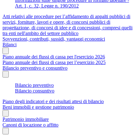
Informazioni sulle singole procedure in formato tabellare -
Art. 1, c. 32, Legge n. 190/2012
Atti relativi alle procedure per l’affidamento di appalti pubblici di
servizi, forniture, lavori e opere, di concorsi pubblici di
progettazione, di concorsi di idee e di concessioni, compresi quelli
tra enti nell'ambito del settore pubblico
Sovvenzioni, contributi, sussidi, vantaggi economici
Bilanci
Piano annuale dei flussi di cassa per l'esercizio 2026
Piano annuale dei flussi di cassa per l’esercizio 2025
Bilancio preventivo e consuntivo
Bilancio preventivo
Bilancio consuntivo
Piano degli indicatori e dei risultati attesi di bilancio
Beni immobili e gestione patrimonio
Patrimonio immobiliare
Canoni di locazione o affitto