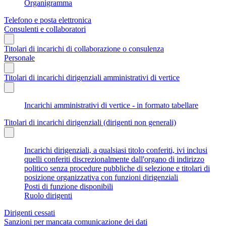
Organigramma
Telefono e posta elettronica
Consulenti e collaboratori
Titolari di incarichi di collaborazione o consulenza
Personale
Titolari di incarichi dirigenziali amministrativi di vertice
Incarichi amministrativi di vertice - in formato tabellare
Titolari di incarichi dirigenziali (dirigenti non generali)
Incarichi dirigenziali, a qualsiasi titolo conferiti, ivi inclusi
quelli conferiti discrezionalmente dall'organo di indirizzo
politico senza procedure pubbliche di selezione e titolari di
posizione organizzativa con funzioni dirigenziali
Posti di funzione disponibili
Ruolo dirigenti
Dirigenti cessati
Sanzioni per mancata comunicazione dei dati