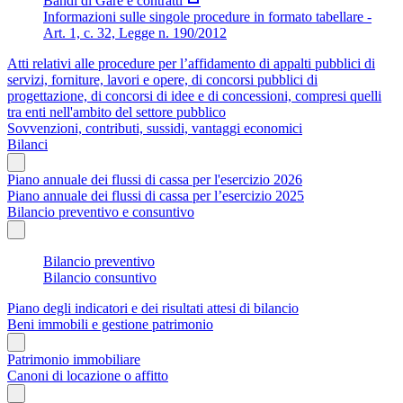
Bandi di Gare e contratti
Informazioni sulle singole procedure in formato tabellare -
Art. 1, c. 32, Legge n. 190/2012
Atti relativi alle procedure per l’affidamento di appalti pubblici di
servizi, forniture, lavori e opere, di concorsi pubblici di
progettazione, di concorsi di idee e di concessioni, compresi quelli
tra enti nell'ambito del settore pubblico
Sovvenzioni, contributi, sussidi, vantaggi economici
Bilanci
Piano annuale dei flussi di cassa per l'esercizio 2026
Piano annuale dei flussi di cassa per l’esercizio 2025
Bilancio preventivo e consuntivo
Bilancio preventivo
Bilancio consuntivo
Piano degli indicatori e dei risultati attesi di bilancio
Beni immobili e gestione patrimonio
Patrimonio immobiliare
Canoni di locazione o affitto