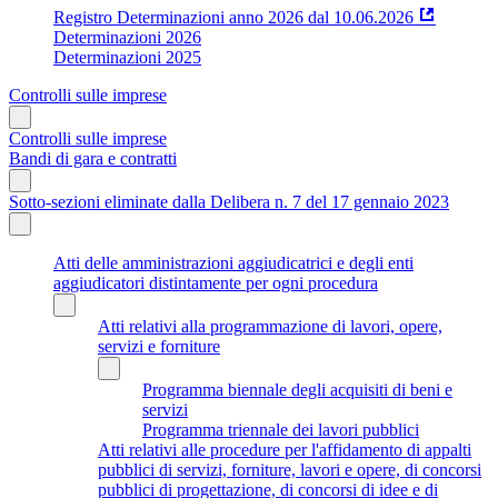
Registro Determinazioni anno 2026 dal 10.06.2026
Determinazioni 2026
Determinazioni 2025
Controlli sulle imprese
Controlli sulle imprese
Bandi di gara e contratti
Sotto-sezioni eliminate dalla Delibera n. 7 del 17 gennaio 2023
Atti delle amministrazioni aggiudicatrici e degli enti
aggiudicatori distintamente per ogni procedura
Atti relativi alla programmazione di lavori, opere,
servizi e forniture
Programma biennale degli acquisiti di beni e
servizi
Programma triennale dei lavori pubblici
Atti relativi alle procedure per l'affidamento di appalti
pubblici di servizi, forniture, lavori e opere, di concorsi
pubblici di progettazione, di concorsi di idee e di