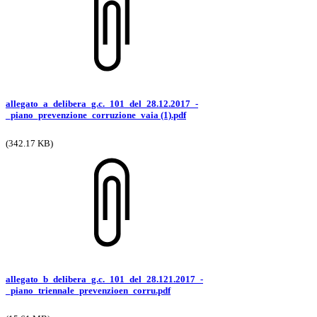
allegato_a_delibera_g.c._101_del_28.12.2017_-
_piano_prevenzione_corruzione_vaia (1).pdf
(342.17 KB)
allegato_b_delibera_g.c._101_del_28.121.2017_-
_piano_triennale_prevenzioen_corru.pdf