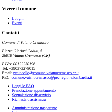
Vivere il comune
Luoghi
Eventi
Contatti
Comune di Vaiano Cremasco
Piazza Gloriosi Caduti, 5
26010 Vaiano Cremasco (CR)
P.IVA: 00122230196
Tel: +390373278015
Email:
protocollo@comune.vaianocremasco.cr.it
PEC:
comune.vaianocremasco@pec.regione.lombardia.it
Leggi le FAQ
Prenotazione appuntamento
Segnalazione disservizio
Richiesta d'assistenza
Amministrazione trasparente