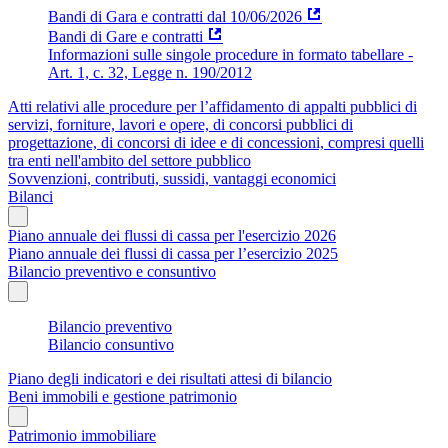
Bandi di Gara e contratti dal 10/06/2026
Bandi di Gare e contratti
Informazioni sulle singole procedure in formato tabellare -
Art. 1, c. 32, Legge n. 190/2012
Atti relativi alle procedure per l’affidamento di appalti pubblici di
servizi, forniture, lavori e opere, di concorsi pubblici di
progettazione, di concorsi di idee e di concessioni, compresi quelli
tra enti nell'ambito del settore pubblico
Sovvenzioni, contributi, sussidi, vantaggi economici
Bilanci
Piano annuale dei flussi di cassa per l'esercizio 2026
Piano annuale dei flussi di cassa per l’esercizio 2025
Bilancio preventivo e consuntivo
Bilancio preventivo
Bilancio consuntivo
Piano degli indicatori e dei risultati attesi di bilancio
Beni immobili e gestione patrimonio
Patrimonio immobiliare